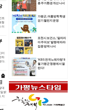
층 주거환경 개선 나서
장
가평군, 여름방학 학생
인트
걷기 챌린지 운영
대형
.이
포천시 보건소, '말라리
부
아 주의보' 발령에 따라
집중 방역 나서
)​이
련하
'KBS 전국노래자랑' 8
혔다.
월 가평군 청평에서 열
린다!
 출
진
발대
일 밝
. 지