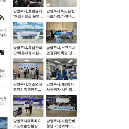
깝게도
남양주시, 호평동서
남양주시 화도읍 한
수,
‘현장시장실’ 운영…
국프라임, 다자녀 한
재해 취약지역·복지
부모가정에 맞춤 가
현장 점검
구 지원
 선수
 여자
남양주시, 체납관리
남양주시, 소규모 사
힐링
단 ‘바른세정 지킴이’
업장 찾아 폭염·산업
출범… 현장 중심 맞
재해 예방 캠페인 실
춤형 체납관리 본격
시
추진
위탁
혔다.
남양주시, 청소년 생
남양주시, 제2청사
명지킴 지역안전망
서 공직자·시민 함께
인
구축
하는 ‘사랑의 헌혈운
민턴클
동’ 실시
다.
남양주시체육회 G-
남양주시, 자립준비
스포츠클럽 볼링 김
청년·가정위탁아동