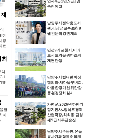
인사 4급 1명, 5급 2명
가평군의회, 수해 복구에 힘 보태며 피해 주민 위로
가평
승진 예고
 재
남양주시 정약용도서
관, 김상균 교수 초청 8
논의
월 인문학 강연 개최
해 취
 시장
공의료
민선9기 포천시, 미래
도시 도약을 위한 조직
개최
개편 단행
주택
 GH
남양주시 별내면 이장
논의했
협의회·새마을부녀회,
마을 환경 개선 위한 합
동 환경정화 실시
념
가평군, 2026년 하반기
을 열
정기인사..장석조 경제
 차례
산업국장, 최희용·김성
는
재 5급 사무관승진
남양주시 수동면, 온돌
봉사단과 함께 취약계