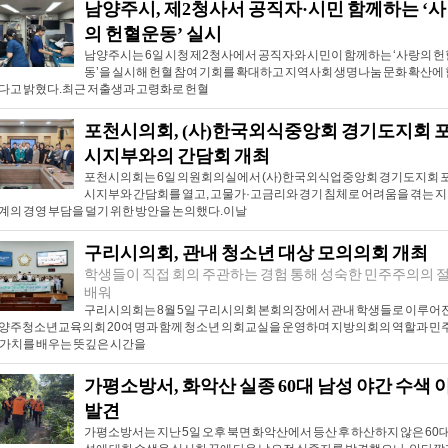
남양주시, 제2청사서 공직자·시민 함께하는 ‘
의 헌혈운동’ 실시
남양주시는 6일 시청 제2청사에서 공직자와 시민이 함께하는 ‘사랑의 
동’을 실시해 헌혈 참여 기회를 확대하고 지역사회 생명나눔 문화 확산에
다고 밝혔다.최근 저출생과 고령화로 헌혈
포천시의회, (사)한국외식중앙회 경기도지회 
시지부와의 간담회 개최
포천시의회는 6일 의원회의실에서 (사)한국외식업중앙회 경기도지회 
시지부와 간담회를 열고, 고물가·고금리와 경기 침체로 어려움을 겪는 지
계의 경영 부담을 덜기 위한 방안을 논의했다.이날
구리시의회, 관내 청소년 대상 모의의회 개최
학생들이 직접 회의 주관하는 경험 통해 성숙한 민주주의의 
배워
구리시의회는 8월 5일 구리시의회 본회의장에서 관내 학생들로 이루어진
양주청소년교육의회 20여 명과 함께 청소년 의회교실을 운영하며 지방의회의 역할과 민
 가치를 배우는 뜻깊은 시간을
가평소방서, 화악산 실종 60대 남성 야간 수색 
발견
가평소방서는 지난 5일 오후 북면 화악산에서 등산 후 하산하지 않은 60대