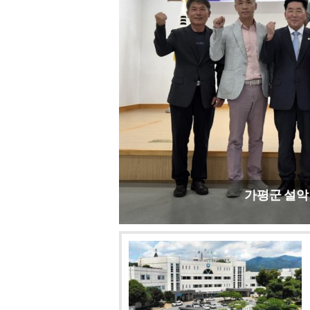
서태원 가평군수, 6개 읍면 민원 청취 '대장정 마무리'
서태원 가평군수, 승안2리 수해 현장 긴급 점검
가평군 청평