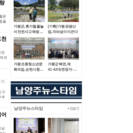
사랑
헌혈운
 힘을
가평군, 휴가철 물놀
[기획] 가평 관광산
이 안전사고 예방 총
업, 자라섬이 이끈다
력
포천
포천
역 외
가평 조종청소년문
가평군 북면, 제
화의집, 순천시청소
41·42대 면장 이·취
년수련원과 교류
임식 개최
절차
 구
주주
남양주뉴스타임
이어
 남