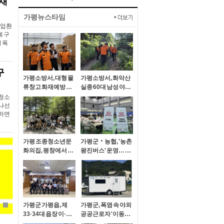
업재
가평뉴스타임
작업환
계 구
 폭
구
가평소방서, 대형 물
가평소방서, 화악산
류창고 화재예방 현
실종 60대 남성 야간
장안전지도
수색 이어 발견
‘청소
 나선
가하면
가평 조종청소년문
가평군‧농협, '농촌
화의집, 평창에서 여
왕진버스' 운영… 어
름캠프 성료
르신들 '좋아요'
가평군 가평읍, 제
가평군, 폭염 속 야외
33·34대 읍장 이·취
공공근로자 '이동식
임식 개최
쉼터' 운영