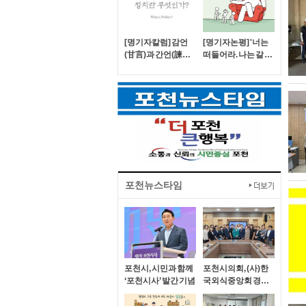
[명기자칼럼] 감언
[명기자논평] '너는
(甘言)과 간언(諫言)
떠들어라. 나는 갈 길
‘가평군수는 잘하고
을 간다'
있는가?’
포천뉴스타임
포천시, 시민과 함께
포천시의회, (사)한
‘포천시사’ 발간 기념
국외식중앙회 경기
도지회 포천시지부
와의 간담회 개최