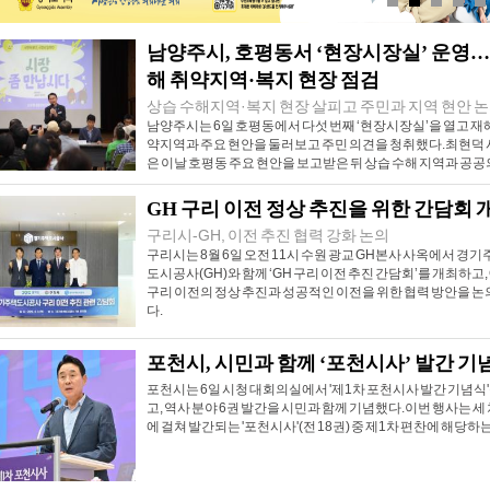
가평군의회 산불취약지역 현장 점검
가평군의회, 제332회 임시회 개회
남양주시, 호평동서 ‘현장시장실’ 운영…
해 취약지역·복지 현장 점검
상습 수해지역·복지 현장 살피고 주민과 지역 현안 
남양주시는 6일 호평동에서 다섯 번째 ‘현장시장실’을 열고 재
약지역과 주요 현안을 둘러보고 주민 의견을 청취했다.최현덕
은 이날 호평동 주요 현안을 보고받은 뒤 상습 수해 지역과 공
GH 구리 이전 정상 추진을 위한 간담회 
구리시-GH, 이전 추진 협력 강화 논의
구리시는 8월 6일 오전 11시 수원 광교 GH본사 사옥에서 경기
도시공사(GH)와 함께 ‘GH 구리 이전 추진 간담회’를 개최하고,
구리 이전의 정상 추진과 성공적인 이전을 위한 협력 방안을 
다.
포천시, 시민과 함께 ‘포천시사’ 발간 기
포천시는 6일 시청 대회의실에서 '제1차 포천시사 발간 기념식'
고, 역사 분야 6권 발간을 시민과 함께 기념했다.이번 행사는 세
에 걸쳐 발간되는 '포천시사'(전 18권) 중 제1차 편찬에 해당하