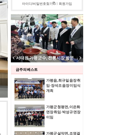
아이디/비밀번호찾기
ㅣ
회원가입
서태원 가평군수, 주말에 산불예방 현장 점검
서태원 가평군수, 전통시장 방문해 상인들 격려
금주의 베스트
가평읍, 최규일 읍장 취
임·장석조 읍장 이임식
개최
가평군 청평면, 이은화
면장 취임·박성규 면장
이임
가평군 설악면, 조영걸