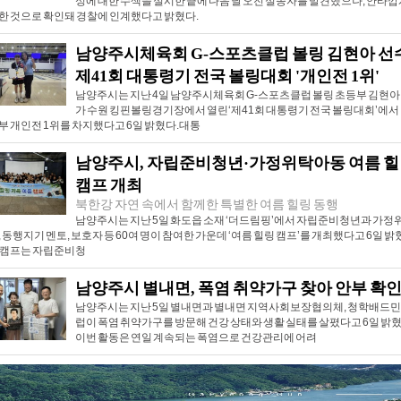
성에 대한 수색을 실시한 끝에 다음 날 오전 실종자를 발견했으나, 안타
한 것으로 확인돼 경찰에 인계했다고 밝혔다.
남양주시체육회 G-스포츠클럽 볼링 김현아 선
제41회 대통령기 전국 볼링대회 '개인전 1위'
남양주시는 지난 4일 남양주시체육회 G-스포츠클럽 볼링 초등부 김현아
가 수원 킹핀볼링경기장에서 열린‘제41회 대통령기 전국 볼링대회’에서
부 개인전 1위를 차지했다고 6일 밝혔다.대통
남양주시, 자립준비청년·가정위탁아동 여름 
캠프 개최
북한강 자연 속에서 함께한 특별한 여름 힐링 동행
남양주시는 지난 5일 화도읍 소재 ‘더드림핑’에서 자립준비청년과 가정
 동행지기 멘토, 보호자 등 60여 명이 참여한 가운데 ‘여름 힐링 캠프’를 개최했다고 6일 밝
 캠프는 자립준비청
남양주시 별내면, 폭염 취약가구 찾아 안부 확
남양주시는 지난 5일 별내면과 별내면 지역사회보장협의체, 청학배드
럽이 폭염 취약가구를 방문해 건강 상태와 생활 실태를 살폈다고 6일 밝혔
이번 활동은 연일 계속되는 폭염으로 건강관리에 어려