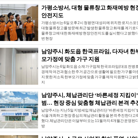
가평소방서, 대형 물류창고 화재예방 현
안전지도
가평소방서는 6일 오후 2시 청평면 대성리에 위치한 로지스포
대형 물류창고를 방문해 최근 발생한 물류창고 화재를 계기로 
물류창고에 대한 화재예방 현장안전지도를 실시했다고 밝혔다
번 현장
남양주시 화도읍 한국프라임, 다자녀 한
모가정에 맞춤 가구 지원
남양주시는 6일 화도읍 소재 가구업체 한국프라임(대표 전병호
경제적 여건과 협소한 주거 공간으로 생활에 필요한 가구를 마
지 못한 저소득 한부모가정에 맞춤 가구를 제작 지원했다고 밝
지
남양주시, 체납관리단 ‘바른세정 지킴이’
범… 현장 중심 맞춤형 체납관리 본격 추
남양주시는 지난 5일 지방세입 체납관리단 ‘바른세정 지킴이’ 
식을 개최하고 현장 중심의 체납관리 활동을 본격 추진한다고 6
혔다.체납관리단은 이달부터 오는 11월까지 4개월간 운영된다
방