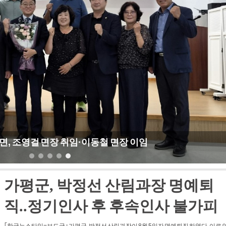
서태원 가평군수, 인구위기 극복 릴레이 캠페인 동참
면, 이은화 면장 취임·박성규 면장 이임
가평군, 박정선 산림과장 명예퇴
직..정기인사 후 후속인사 불가피