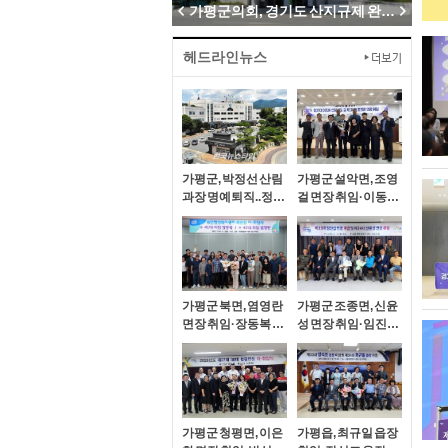
가평군의회, 호우 피해 현장 방문해 복구 상황 점검
가평군의회, 경기도 산지규제 완화 촉구 결실 맺나
헤드라인뉴스
가평군, 박정선 산림
가평군 설악면, 조영
과장 명예퇴직..정기
걸 면장 취임·이동철
인사 후 후속인사 불
면장 이임
가피
가평군 북면, 염영란
가평군 조종면, 신윤
면장 취임·장동복 면
성 면장 취임·임진섭
장 이임
면장 이임
가평군 청평면, 이은
가평읍, 최규일 읍장