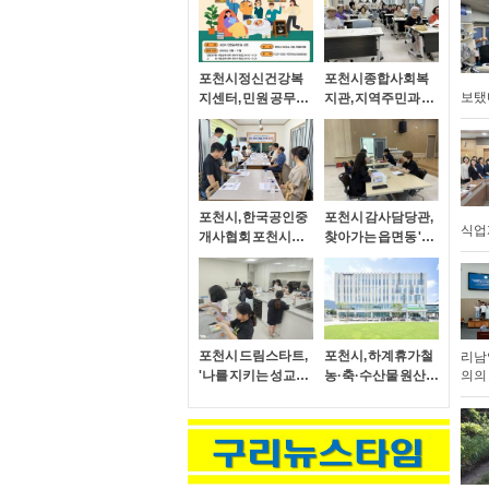
포천시정신건강복
포천시종합사회복
보탰
지센터, 민원 공무원·
지관, 지역주민과 함
교원 정신건강증진
께하는 '우리동네 스
프로그램 상반기 운
마트 생활교실' 본격
영 완료
운영
포천시, 한국공인중
포천시 감사담당관,
식업
개사협회 포천시지
찾아가는 읍면동 '자
회와 소통간담회 개
가진단 컨설팅' 실시
최
포천시 드림스타트,
포천시, 하계휴가철
리남
'나를 지키는 성교육'
농·축·수산물 원산지
의의
프로그램 운영
표시 특별점검