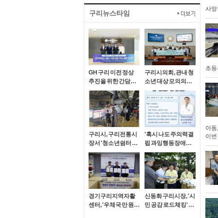
사망
구리뉴스타임
초등
GH 구리 이전 정상
구리시의회, 관내 청
추진을 위한 간담회
소년 대상 모의의회
개최
개최
아동,
구리시, 구리전통시
'혹시 나도 주의력결
이번
장서 '청소년쉼터 연
핍 과잉행동장애
합 현장 지원 활동' 실
(ADHD)?' 구리시보
시
건소, 나를 지켜주는
건강 특강 운영
경기구리지역자활
신동화 구리시장, '시
센터, '우체국 만 원의
민 공감 로드체킹' 세
행복 보험' 가입 지원
번째 현장 점검…검