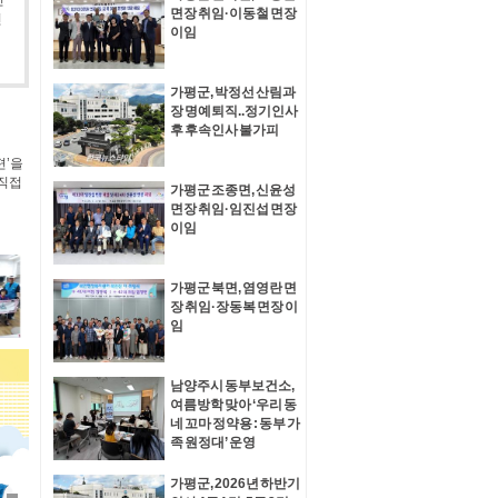
인
면장 취임·이동철 면장
인
이임
가평군, 박정선 산림과
장 명예퇴직..정기인사
후 후속인사 불가피
 안았
’에서
가평군 조종면, 신윤성
면장 취임·임진섭 면장
이임
가평군 북면, 염영란 면
장 취임·장동복 면장 이
임
남양주시 동부보건소,
여름방학 맞아 ‘우리 동
네 꼬마 정약용 : 동부 가
족 원정대’ 운영
가평군, 2026년 하반기