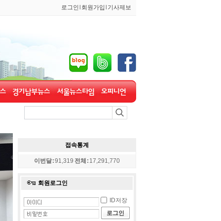
로그인
l
회원가입
l
기사제보
접속통계
이번달 :
91,319
전체 :
17,291,770
회원로그인
ID저장
로그인