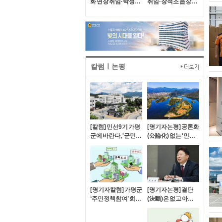
화 면장 취임·박성규
취임·장석조 읍장 이
면장 이임
임식 개최
칼럼ㅣ논평
[칼럼] 민선9기 가평
[명기자논평] 공론화
군에 바란다, '군민이
(公論化) 없는 '민선 8
체감하는 정책실현'
기 가평군 역점사업'
성공 가능한가?
[명기자칼럼] 가평군
[명기자논평] 결단
‘주민정책참여’ 희망
(決斷)은 없고 아집
이라는 이름의 고문
(我執)만 남은 가평
군 정기인사