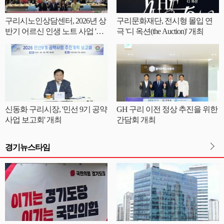
구리시노인상담센터, 2026년 상
구리문화재단, 전시형 몰입 연
반기 어르신 인생 노트 사업 '내
극 '디 옥션(the Auction)' 개최
인생 쓰·리·고 출판기념회' 성료
신동화 구리시장, '민선 9기 공약
GH 구리 이전 정상 추진을 위한
사업 보고회' 개최
간담회 개최
경기뉴스타임