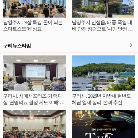
남양주시, N잡 특강 '돈이 되는
남양주시 진접읍, 태풍·폭염 대
스마트스토어' 성료
비 안전 점검으로 '시민 안전 철
통 방어'
구리뉴스타임
구리시, 치매서포터즈·가족 대
구리시, '2026년 지방세 현년도
상 '연명의료 결정 제도 이해' 교
체납 일제 정리' 본격 추진
육 실시