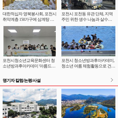
대한적십자 영북봉사회, 포천시
포천시 포천동 유관 단체, 지역
취약계층 150가구에 삼계탕 전
주민 위한 생수 나눔과 살수차
달
운영
포천시청소년교육문화센터 청
포천시 청소년방과후아카데미,
소년방과후아카데미 '아름드리'
청소년 여름 체험활동으로 건강
안전부터 나눔까지 체험형 교육
한 성장 지원
진행
명기자 칼럼/논평/사설