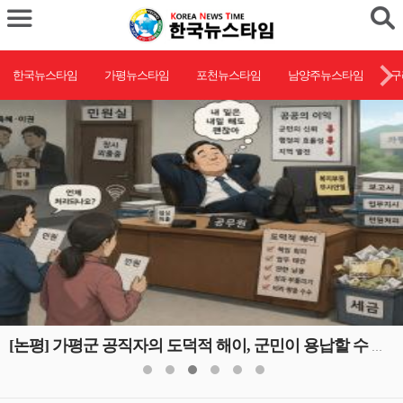
한국뉴스타임
가평뉴스타임
포천뉴스타임
남양주뉴스타임
구
[논평] 가평군 공직자의 도덕적 해이, 군민이 용납할 수 없다.