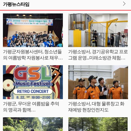
가평뉴스타임
가평군자원봉사센터, 청소년들
가평소방서, 경기공유학교 프로
의 여름방학 자원봉사로 채우
그램 운영...미래소방관 체험으
다.
로 안전의식 높여
가평군, 무더운 여름밤을 추억
가평소방서, 대형 물류창고 화
의 명곡과 함께…
재예방 현장안전지도