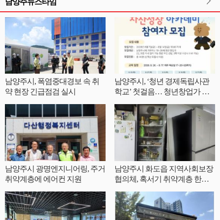
남양주뉴스타임
남양주시, 폭염중대경보 속 취
남양주시, ‘청년 경제독립사관
약 현장 긴급점검 실시
학교’ 첫걸음… 청년창업가 자
산성장 아카데미 참여자 모집
남양주시 광명엔지니어링, 주거
남양주시 화도읍 지역사회보장
취약계층에 에어컨 지원
협의체, 혹서기 취약계층 한부
모가정에 양문형 냉장고 지원