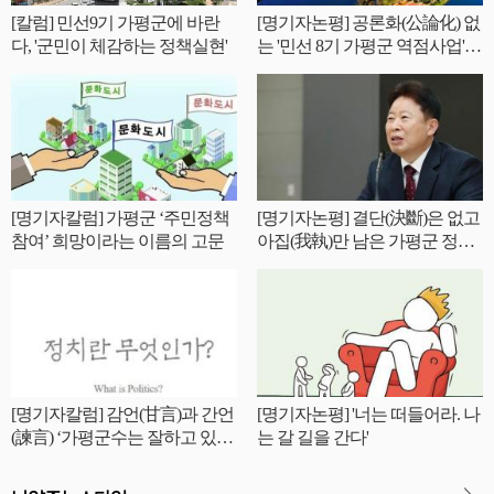
[칼럼] 민선9기 가평군에 바란
[명기자논평] 공론화(公論化) 없
다, '군민이 체감하는 정책실현'
는 '민선 8기 가평군 역점사업'
성공 가능한가?
[명기자칼럼] 가평군 ‘주민정책
[명기자논평] 결단(決斷)은 없고
참여’ 희망이라는 이름의 고문
아집(我執)만 남은 가평군 정기
인사
[명기자칼럼] 감언(甘言)과 간언
[명기자논평] '너는 떠들어라. 나
(諫言) ‘가평군수는 잘하고 있는
는 갈 길을 간다'
가?’