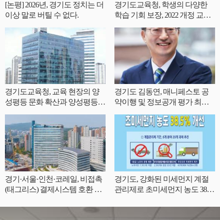
[논평] 2026년, 경기도 정치는 더
경기도교육청, 학생의 다양한
이상 말로 버틸 수 없다.
학습 기회 보장, 2022 개정 교육
과정 인정도서 62책 개발
경기도교육청, 교육 현장의 양
경기도 김동연, 매니페스토 공
성평등 문화 확산과 양성평등
약이행 및 정보공개 평가 최우
역량 강화
수(SA) 등급 획득
경기·서울·인천·코레일, 비접촉
경기도, 강화된 미세먼지 계절
(태그리스) 결제시스템 호환 논
관리제로 초미세먼지 농도 38.
의
5% 개선