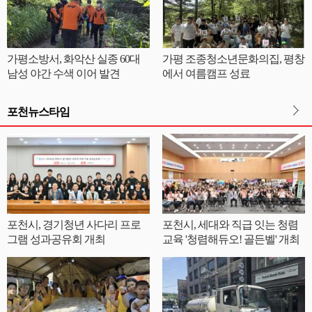
가평소방서, 화악산 실종 60대
가평 조종청소년문화의집, 평창
남성 야간 수색 이어 발견
에서 여름캠프 성료
포천뉴스타임
포천시, 경기청년 사다리 프로
포천시, 세대와 직급 잇는 청렴
그램 성과공유회 개최
교육 '청렴해듀오! 골든벨' 개최