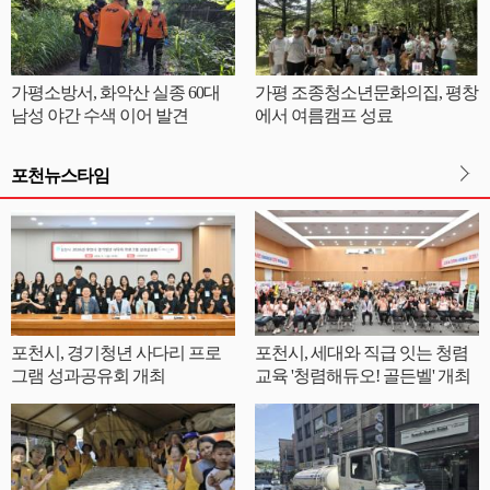
가평소방서, 화악산 실종 60대
가평 조종청소년문화의집, 평창
남성 야간 수색 이어 발견
에서 여름캠프 성료
포천뉴스타임
포천시, 경기청년 사다리 프로
포천시, 세대와 직급 잇는 청렴
그램 성과공유회 개최
교육 '청렴해듀오! 골든벨' 개최