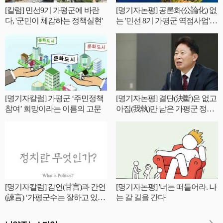
[칼럼] 민선9기 가평군에 바란
[명기자논평] 공론화(公論化) 없
다, '군민이 체감하는 정책실현'
는 '민선 8기 가평군 역점사업'
성공 가능한가?
[명기자칼럼] 가평군 ‘주민정책
[명기자논평] 결단(決斷)은 없고
참여’ 희망이라는 이름의 고문
아집(我執)만 남은 가평군 정기
인사
[명기자칼럼] 감언(甘言)과 간언
[명기자논평] '너는 떠들어라. 나
(諫言) ‘가평군수는 잘하고 있는
는 갈 길을 간다'
가?’