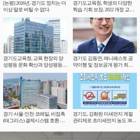
[논평] 2026년, 경기도 정치는 더
경기도교육청, 학생의 다양한
이상 말로 버틸 수 없다.
학습 기회 보장, 2022 개정 교육
과정 인정도서 62책 개발
경기도교육청, 교육 현장의 양
경기도 김동연, 매니페스토 공
성평등 문화 확산과 양성평등
약이행 및 정보공개 평가 최우
역량 강화
수(SA) 등급 획득
경기·서울·인천·코레일, 비접촉
경기도, 강화된 미세먼지 계절
(태그리스) 결제시스템 호환 논
관리제로 초미세먼지 농도 38.
의
5% 개선