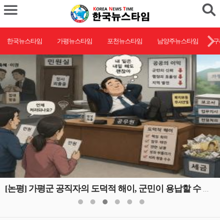
한국뉴스타임
가평뉴스타임
포천뉴스타임
남양주뉴스타임
구
[논평] 가평군 공직자의 도덕적 해이, 군민이 용납할 수 없다.