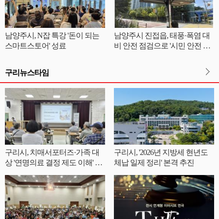
남양주시, N잡 특강 '돈이 되는
남양주시 진접읍, 태풍·폭염 대
스마트스토어' 성료
비 안전 점검으로 '시민 안전 철
통 방어'
구리뉴스타임
구리시, 치매서포터즈·가족 대
구리시, '2026년 지방세 현년도
상 '연명의료 결정 제도 이해' 교
체납 일제 정리' 본격 추진
육 실시