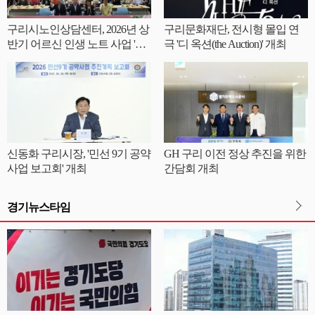
구리시노인상담센터, 2026년 상
구리문화재단, 전시형 몰입 연
반기 어르신 인생 노트 사업 '내
극 '디 옥션(the Auction)' 개최
인생 쓰·리·고 출판기념회' 성료
신동화 구리시장, '민선 9기 공약
GH 구리 이전 정상 추진을 위한
사업 보고회' 개최
간담회 개최
경기뉴스타임