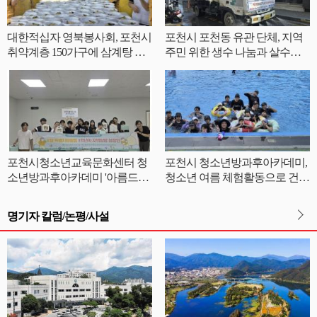
대한적십자 영북봉사회, 포천시
포천시 포천동 유관 단체, 지역
취약계층 150가구에 삼계탕 전
주민 위한 생수 나눔과 살수차
달
운영
포천시청소년교육문화센터 청
포천시 청소년방과후아카데미,
소년방과후아카데미 '아름드리'
청소년 여름 체험활동으로 건강
안전부터 나눔까지 체험형 교육
한 성장 지원
진행
명기자 칼럼/논평/사설