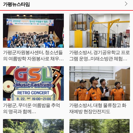
가평뉴스타임
가평군자원봉사센터, 청소년들
가평소방서, 경기공유학교 프로
의 여름방학 자원봉사로 채우
그램 운영...미래소방관 체험으
다.
로 안전의식 높여
가평군, 무더운 여름밤을 추억
가평소방서, 대형 물류창고 화
의 명곡과 함께…
재예방 현장안전지도