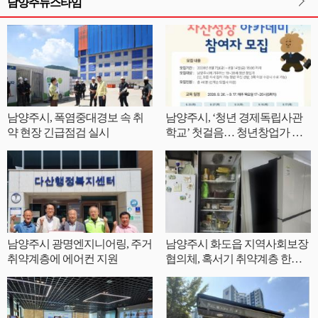
남양주뉴스타임
남양주시, 폭염중대경보 속 취
남양주시, ‘청년 경제독립사관
약 현장 긴급점검 실시
학교’ 첫걸음… 청년창업가 자
산성장 아카데미 참여자 모집
남양주시 광명엔지니어링, 주거
남양주시 화도읍 지역사회보장
취약계층에 에어컨 지원
협의체, 혹서기 취약계층 한부
모가정에 양문형 냉장고 지원