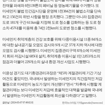
잔재물 파쇄와 8천139톤의 폐비닐 등 영농폐기물을 수거했다. 또
미세먼지 불법 민간감시단을 운영해 1천384건의 불법소각을 단속
하고 150건의 위반 사항을 행정 조치했다. 그뿐만 아니라 집중관리
도로 181개 구간 611km을 지정해 도로 청소를 강화하는 등 도로 청
소차 457대를 이용해 총 74만 2천km의 도로변 청소를 시행했다.
미세먼지 취약계층의 건강 보호를 위해 다중이용시설 11종 84개소
에 대한 실내공기질 오염도 검사와 9개 시군 37개 지하 역사에 대한
오염도 검사를 시행했다. 미세먼지 집중관리구역 8개소에 미세먼
지 회피·저감시설 685대 설치, 취약계층 이용시설 1만 2,853개소의
점검과 더불어 229개소의 실내 환경 개선 사업도 시행했다.
이윤성 경기도 대기환경관리과장은 “제5차 계절관리제 기간 기상
여건도 좋았지만, 국내에서 발생하는 미세먼지의 직간접적인 저감
활동으로 미세먼지 농도가 많이 개선됐다”면서 “차후에 시행할 계
절관리제는 보다 미세먼지 저감에 효율적인 대책을 발굴해 국내에
서 발생하는 미세먼지 저감활동에 최선을 다하겠다”고 말했다.
글쓴날 : [2024-05-07 07:49:02.0]
한국뉴스타임 기자[gpnewskr@naver.com]