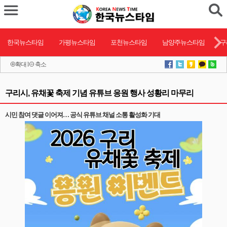
한국뉴스타임
가평뉴스타임
포천뉴스타임
남양주뉴스타임
구
확대
l
축소
구리시, 유채꽃 축제 기념 유튜브 응원 행사 성황리 마무리
시민 참여 댓글 이어져… 공식 유튜브 채널 소통 활성화 기대