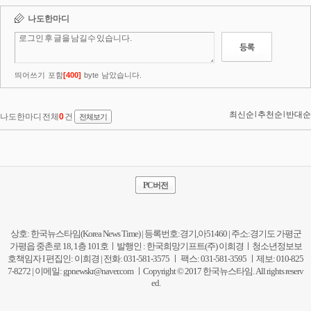
PC버전
상호: 한국뉴스타임(Korea News Time) | 등록번호:경기,아51460 | 주소:경기도 가평군
가평읍 중촌로 18, 1층 101호ㅣ발행인 : 한국희망기프트(주) 이희경ㅣ청소년정보보
호책임자 I 편집인: 이희경 | 전화: 031-581-3575 ㅣ 팩스: 031-581-3595 ㅣ제보: 010-825
7-8272 | 이메일:
gpnewskr@naver.com
ㅣCopyright © 2017 한국뉴스타임. All rights reserv
ed.