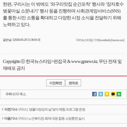
한편, 구리시는 이 밖에도 ‘와구리맛집 순간포착’ 행사와 ‘장자호수
벚꽃마실 소문내기’ 행사 등을 진행하며 사회관계망서비스(SNS)
를 통한 시민 소통을 확대하고 다양한 시정 소식을 전달하기 위해
노력하고 있다.
글쓴날 : [2026-05-20 11:36:01.0]
구리뉴스타임 기자[eventhub@naver.com]
Copyrights ⓒ 한국뉴스타임=편집국 & www.gpnews.kr, 무단 전재 및
재배포 금지
이전화면
맨위로
확대
l
축소
이전기사 :
구리시, '생물다양성의 날' 맞아 체험 프로그램 운영
다음기사 :
구리시 노인복지관, 화재 대응 합동 소방훈련 실시