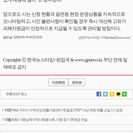
앞으로도 시는 신청 현황과 읍면동 현장 운영상황을 지속적으로
모니터링하고, 시민 불편사항이 확인될 경우 즉시 개선해 고유가
피해지원금이 안정적으로 지급될 수 있도록 관리할 방침이다.
글쓴날 : [2026-05-19 10:55:19.0]
남양주뉴스타임 기자[leezhair@naver.com]
Copyrights ⓒ 한국뉴스타임=편집국 & www.gpnews.kr, 무단 전재 및
재배포 금지
이전화면
맨위로
확대
l
축소
이전기사 :
구리시 수택건강생활지원센터 '한걸음 STEP!' 낙상 예방 재활 교실 1기 성료
다음기사 :
가평삼육지역사회봉사회, 아동 정기 후원금 전달