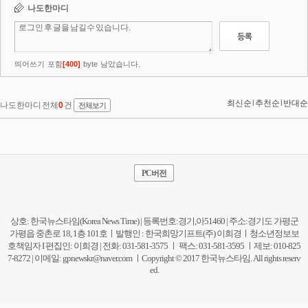
PC버전
상호: 한국뉴스타임(Korea News Time) | 등록번호:경기,아51460 | 주소:경기도 가평군
가평읍 중촌로 18, 1층 101호ㅣ발행인 : 한국희망기프트(주) 이희경ㅣ청소년정보보
호책임자 I 편집인: 이희경 | 전화: 031-581-3575 ㅣ 팩스: 031-581-3595 ㅣ제보: 010-825
7-8272 | 이메일:
gpnewskr@naver.com
ㅣCopyright © 2017 한국뉴스타임. All rights reserv
ed.