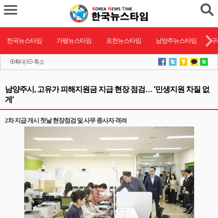
한국뉴스타임
가평뉴스타임
포천뉴스타임
남양주뉴스타임
구
확대
l
축소
남양주시, 고유가 피해지원금 지급 현장 점검… '민생지원 차질 없
게'
2차 지급 개시 첫날 현장점검 및 사무 종사자 격려