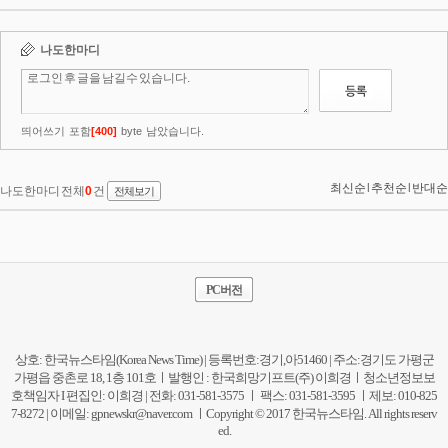
PC버전
상호: 한국뉴스타임(Korea News Time) | 등록번호:경기,아51460 | 주소:경기도 가평군
가평읍 중촌로 18, 1층 101호ㅣ발행인 : 한국희망기프트(주) 이희경ㅣ청소년정보보
호책임자 I 편집인: 이희경 | 전화: 031-581-3575 ㅣ 팩스: 031-581-3595 ㅣ제보: 010-825
7-8272 | 이메일:
gpnewskr@naver.com
ㅣCopyright © 2017 한국뉴스타임. All rights reserv
ed.