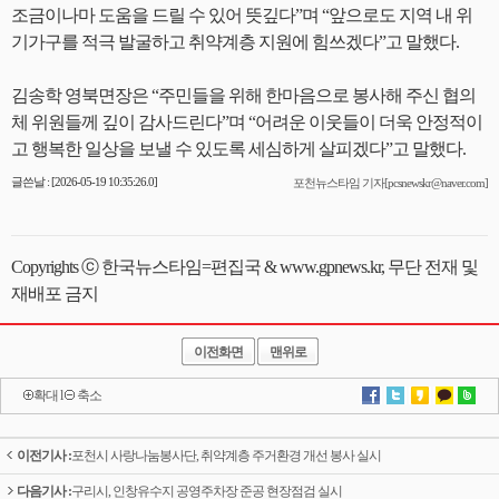
조금이나마 도움을 드릴 수 있어 뜻깊다”며 “앞으로도 지역 내 위
기가구를 적극 발굴하고 취약계층 지원에 힘쓰겠다”고 말했다.
김송학 영북면장은 “주민들을 위해 한마음으로 봉사해 주신 협의
체 위원들께 깊이 감사드린다”며 “어려운 이웃들이 더욱 안정적이
고 행복한 일상을 보낼 수 있도록 세심하게 살피겠다”고 말했다.
글쓴날 : [2026-05-19 10:35:26.0]
포천뉴스타임 기자[pcsnewskr@naver.com]
Copyrights ⓒ 한국뉴스타임=편집국 & www.gpnews.kr, 무단 전재 및
재배포 금지
이전화면
맨위로
확대
l
축소
이전기사 :
포천시 사랑나눔봉사단, 취약계층 주거환경 개선 봉사 실시
다음기사 :
구리시, 인창유수지 공영주차장 준공 현장점검 실시