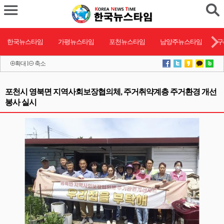
한국뉴스타임
가평뉴스타임
포천뉴스타임
남양주뉴스타임
구
확대
l
축소
포천시 영북면 지역사회보장협의체, 주거취약계층 주거환경 개선
봉사 실시