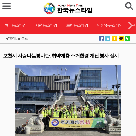
한국뉴스타임
가평뉴스타임
포천뉴스타임
남양주뉴스타임
구
확대
l
축소
포천시 사랑나눔봉사단, 취약계층 주거환경 개선 봉사 실시