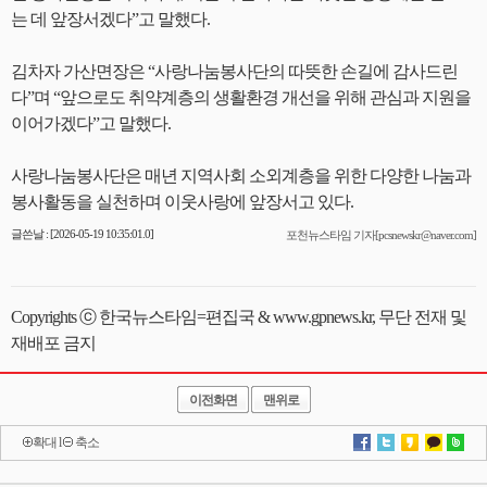
는 데 앞장서겠다”고 말했다.
김차자 가산면장은 “사랑나눔봉사단의 따뜻한 손길에 감사드린
다”며 “앞으로도 취약계층의 생활환경 개선을 위해 관심과 지원을
이어가겠다”고 말했다.
사랑나눔봉사단은 매년 지역사회 소외계층을 위한 다양한 나눔과
봉사활동을 실천하며 이웃사랑에 앞장서고 있다.
글쓴날 : [2026-05-19 10:35:01.0]
포천뉴스타임 기자[pcsnewskr@naver.com]
Copyrights ⓒ 한국뉴스타임=편집국 & www.gpnews.kr, 무단 전재 및
재배포 금지
이전화면
맨위로
확대
l
축소