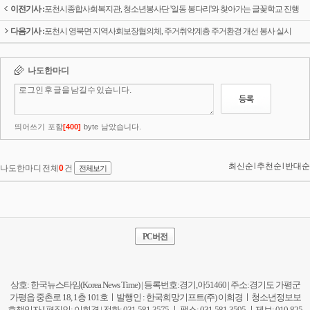
이전기사 :
포천시종합사회복지관, 청소년봉사단 '일동 봉다리'와 찾아가는 글꽃학교 진행
다음기사 :
포천시 영북면 지역사회보장협의체, 주거취약계층 주거환경 개선 봉사 실시
PC버전
상호: 한국뉴스타임(Korea News Time) | 등록번호:경기,아51460 | 주소:경기도 가평군
가평읍 중촌로 18, 1층 101호ㅣ발행인 : 한국희망기프트(주) 이희경ㅣ청소년정보보
호책임자 I 편집인: 이희경 | 전화: 031-581-3575 ㅣ 팩스: 031-581-3595 ㅣ제보: 010-825