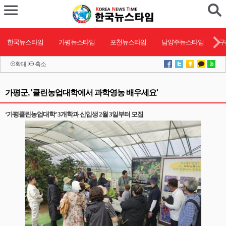
한국뉴스타임
가평뉴스타임
포천뉴스타임
남양주뉴스타임
구
확대
l
축소
가평군, '클린농업대학에서 과학영농 배우세요'
‘가평클린농업대학’ 3개학과 신입생 2월 3일부터 모집