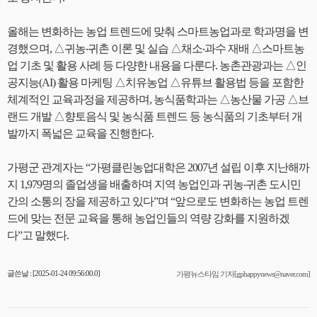
올해는 변화하는 농업 트렌드에 맞춰 스마트농업과로 학과명을 변
경했으며, △귀농‧귀촌 이론 및 실습 △채소‧과수 재배 △스마트농
업 기초 및 활용 사례 등 다양한 내용을 다룬다. 농촌관광과는 △인
공지능(AI) 활용 마케팅 △치유농업 △유튜브 활용법 등을 포함한
체계적인 교육과정을 제공하며, 농식품학과는 △농산물 가공 △브
랜드 개발 △향토음식 및 농식품 트렌드 등 농식품의 기초부터 개
발까지 폭넓은 교육을 진행한다.
가평군 관계자는 “가평클린농업대학은 2007년 설립 이후 지난해까
지 1,979명의 졸업생을 배출하며 지역 농업인과 귀농‧귀촌 도시민
간의 소통의 장을 제공하고 있다”며 “앞으로도 변화하는 농업 트렌
드에 맞는 전문 교육을 통해 농업인들의 역량 강화를 지원하겠
다”고 말했다.
글쓴날 : [2025-01-24 09:56:00.0]
가평뉴스타임 기자[gphappynews@naver.com]