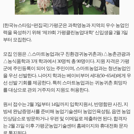
[한국뉴스타임=편집국] 가평군은 과학영농과 지역의 우수 농업인
력을 육성하기 위해 ‘제19회 가평클린농업대학’ 신입생을 2월 3일
부터 모집한다.
모집 인원은 △스마트농업과(구 친환경귀농귀촌과) △농촌관광과
△농식품학과 3개 학과에서 30명씩 총 90명이다. 지원 자격은 가평
군에 주민등록이 되어 있는 주민이며, 스마트농업과는 청년농업인
을 우선 선발한다. 나머지 학과는 베이비부머 세대(50~65세)에게 우
선 선발 기회를 제공한다. 특히 스마트농업과는 귀농귀촌 희망자
를 대상으로 관외 거주자의 지원도 허용한다.
원서 접수는 2월 3일부터 14일까지 입학지원서, 반명함판 사진, 지
방세 완납증명서를 준비해 농업기술센터 농업인육성팀, 읍면 농업
인상담소로 방문하거나 우편 및 이메일로 제출하면 된다. 합격자
는 2월 21일 이후 가평군농업기술센터 홈페이지와 휴대전화 문자
로 통지된다.