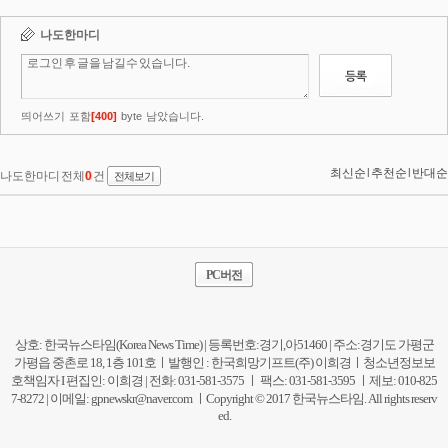
PC버전
상호: 한국뉴스타임(Korea News Time) | 등록번호:경기,아51460 | 주소:경기도 가평군
가평읍 중촌로 18, 1층 101호ㅣ발행인 : 한국희망기프트(주) 이희경ㅣ청소년정보보
호책임자 I 편집인: 이희경 | 전화: 031-581-3575 ㅣ 팩스: 031-581-3595 ㅣ제보: 010-825
7-8272 | 이메일:
gpnewskr@naver.com
ㅣCopyright © 2017 한국뉴스타임. All rights reserv
ed.