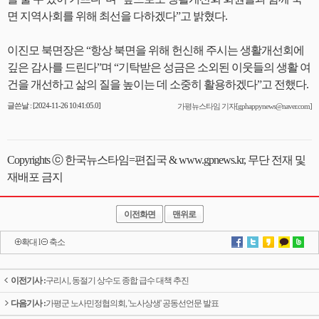
면 지역사회를 위해 최선을 다하겠다”고 밝혔다.
이진모 북면장은 “항상 북면을 위해 헌신해 주시는 생활개선회에
깊은 감사를 드린다”며 “기탁받은 성금은 소외된 이웃들의 생활 여
건을 개선하고 삶의 질을 높이는 데 소중히 활용하겠다”고 전했다.
글쓴날 : [2024-11-26 10:41:05.0]
가평뉴스타임 기자[gphappynews@naver.com]
Copyrights ⓒ 한국뉴스타임=편집국 & www.gpnews.kr, 무단 전재 및
재배포 금지
이전화면
맨위로
확대
l
축소
이전기사 :
구리시, 동절기 상수도 종합 급수 대책 추진
다음기사 :
가평군 노사민정협의회, '노사상생' 공동선언문 발표