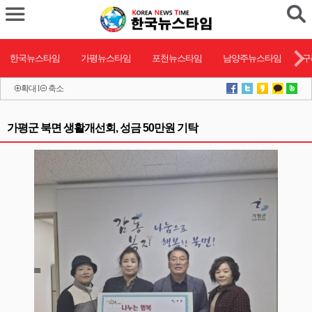
한국뉴스타임
가평뉴스타임
포천뉴스타임
남양주뉴스타임
구
확대
l
축소
가평군 북면 생활개선회, 성금 50만원 기탁