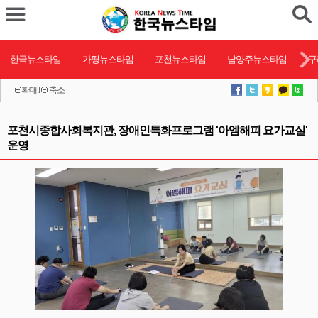
한국뉴스타임
가평뉴스타임
포천뉴스타임
남양주뉴스타임
구
확대
l
축소
포천시종합사회복지관, 장애인특화프로그램 '아엠해피 요가교실'
운영