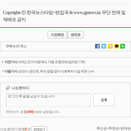
Copyrights ⓒ 한국뉴스타임=편집국 & www.gpnews.kr, 무단 전재 및
재배포 금지
이전화면
맨위로
확대
l
축소
이전기사 :
1여단 군수지원대대, 가평 조종면에 컵라면 기탁
다음기사 :
포천시 관인면, 추석 명절 맞아 사회복지시설 위문 나서