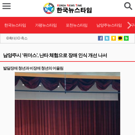
한국뉴스타임
가평뉴스타임
포천뉴스타임
남양주뉴스타임
구
확대
l
축소
남양주시 ‘위더스’, 난타 체험으로 장애 인식 개선 나서
발달장애 청년과 비장애 청년의 어울림