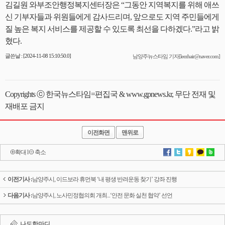
김길원 와부조안행정복지센터장은 “그동안 지역복지를 위해 애쓰
신 기부자들과 위원들에게 감사드리며, 앞으로도 지역 주민들에게
질 높은 복지 서비스를 제공할 수 있도록 최선을 다하겠다.”라고 밝
혔다.
글쓴날 : [2024-11-08 15:10:50.0]
남양주뉴스타임 기자[leezhair@naver.com]
Copyrights ⓒ 한국뉴스타임=편집국 & www.gpnews.kr, 무단 전재 및
재배포 금지
이전화면
맨위로
확대
l
축소
이전기사 :
남양주시, 이드보라 휴먼북 ‘내 평생 반려운동 찾기’ 강좌 진행
다음기사 :
남양주시, 노사민정협의회 개최...‘안전 문화 실천 협약’ 선언