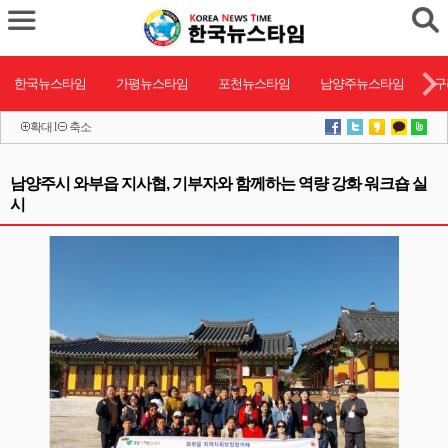
한국뉴스타임
가평뉴스타임
포천뉴스타임
남양주뉴스타임
구
확대
l
축소
남양주시 와부읍 지사협, 기부자와 함께하는 역량 강화 워크숍 실
시