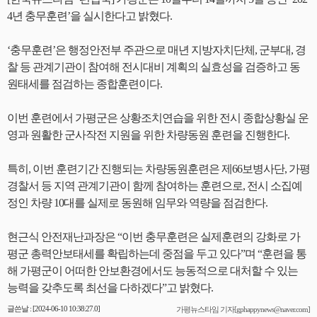
4년 충무훈련’을 실시한다고 밝혔다.
‘충무훈련’은 행정안전부 주관으로 매년 지방자치단체, 군부대, 경
찰 등 관계기관이 참여해 전시대비 계획의 실효성을 검증하고 동
원태세를 점검하는 종합훈련이다.
이번 훈련에서 가평군은 상황조치연습을 위한 전시 종합상황실 운
영과 원활한 군사작전 지원을 위한 차량동원 훈련을 진행한다.
특히, 이번 훈련기간 진행되는 차량동원훈련은 제66보병사단, 가평
경찰서 등 지역 관계기관이 함께 참여하는 훈련으로, 전시 소집예
정인 차량 10대를 실제로 동원해 임무와 역량을 점검한다.
현근식 안전재난과장은 “이번 충무훈련은 실제훈련의 강화로 가
평군 총력안보태세를 확립하는데 중점을 두고 있다”며 “훈련을 통
해 가평군이 어떠한 안보환경에서도 능동적으로 대처할 수 있는
능력을 갖추도록 최선을 다하겠다”고 밝혔다.
글쓴날 : [2024-06-10 10:38:27.0]
가평뉴스타임 기자[gphappynews@naver.com]