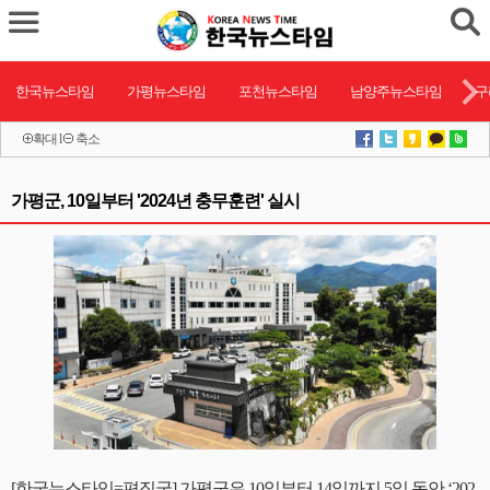
한국뉴스타임
가평뉴스타임
포천뉴스타임
남양주뉴스타임
구
확대
l
축소
가평군, 10일부터 '2024년 충무훈련' 실시
[한국뉴스타임=편집국] 가평군은 10일부터 14일까지 5일 동안 ‘202