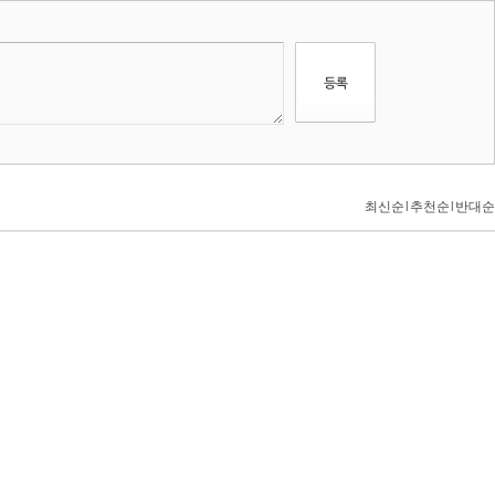
최신순
l
추천순
l
반대순